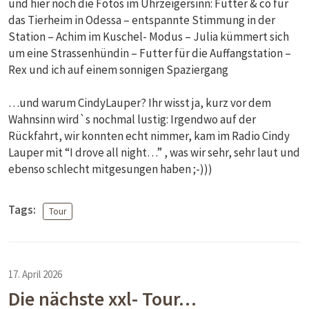
und hier noch die Fotos im Uhrzeigersinn: Futter & co für
das Tierheim in Odessa – entspannte Stimmung in der
Station – Achim im Kuschel- Modus – Julia kümmert sich
um eine Strassenhündin – Futter für die Auffangstation –
Rex und ich auf einem sonnigen Spaziergang
…und warum CindyLauper? Ihr wisst ja, kurz vor dem
Wahnsinn wird`s nochmal lustig: Irgendwo auf der
Rückfahrt, wir konnten echt nimmer, kam im Radio Cindy
Lauper mit “I drove all night…” , was wir sehr, sehr laut und
ebenso schlecht mitgesungen haben ;-)))
Tags:
Tour
17. April 2026
Die nächste xxl- Tour…