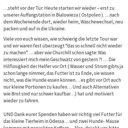
…steht vor der Tür: Heute starten wir wieder – erst zu
unserer Auffangstation in Bialowieza ( Ostpolen ). …nach
dem Wochenende dort, wieder heim, Wäschewechsel, neu
packen und auf in die Ukraine.
Viele von euch wissen, wie schwierig die letzte Tour war
und wir waren fest überzeugt “das so schnell nicht wieder
zu machen” … aber wie Churchill schon sagte: Was
interessiert mich mein Geschwätz von gestern ?! … Die
Hilflosigkeit der Helfer vor Ort ( Wasser und Strom gibts ja
schon lange nimmer, das Futter ist zu Ende, sie wissen
nicht, was die Hunde essen können… es gibt vor Ort auch
nur kleine Portionen zu kaufen… Und auch Alternativen
wie Brot sind nur schwer kaufbar…) hat und motiviert
wieder zu fahren.
UND Dank eurer Spenden haben wir richtig viel Futter für
das kleine Tierheim in Odessa… und zwei Hunde- Mäuse
kommen mit gepackten Koffern… Also, drückt uns bitte