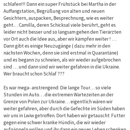
schlafen!!! Dann ein super Frühstück bei Martha in der
Auffangstation, Begrüßung von alten und neuen
Gesichtern, auspacken, Besprechnung, wie es weiter
geht… Camilla, deren Schicksal viele berührt, geht es
leider nicht besser und so langsam gehen den Tierärzten
vor Ort auch die Idee aus, aber wir kämpfen weiter ! …
Dann gibt es einige Neuzugänge ( dazu mehr in den
nächsten Wochen, denn sie sind erstmal in Quarantäne)
und es begann zu schneien, als wir wieder aufgebrochen
sind … und dann sind wir weiter gefahren in die Ukraine.
Wer braucht schon Schlaf ???
Es war mega- anstrengend: Die lange Tour… so viele
Stunden im Auto… die extremen Wartezeiten an der
Grenze von Polen zur Ukraine… eigentlich wären wir
weiter gefahren, aber durch die Gefechte im Süden haben
wir uns in Lwiw getroffen. Dort haben wir getauscht: Futter
gegen eine schwer kranke Hündin, die wir wieder
aufpäppeln wollen und ihr dann ein neues Leben schenken