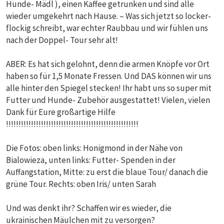
Hunde- Mädl ), einen Kaffee getrunken und sind alle
wieder umgekehrt nach Hause. – Was sich jetzt so locker-
flockig schreibt, war echter Raubbau und wir fühlen uns
nach der Doppel- Tour sehr alt!
ABER: Es hat sich gelohnt, denn die armen Knöpfe vor Ort
haben so für 1,5 Monate Fressen. Und DAS können wir uns
alle hinter den Spiegel stecken! Ihr habt uns so super mit
Futter und Hunde- Zubehör ausgestattet! Vielen, vielen
Dank für Eure großartige Hilfe
!!!!!!!!!!!!!!!!!!!!!!!!!!!!!!!!!!!!!!!!!!!!!!!!!!!!!
Die Fotos: oben links: Honigmond in der Nähe von
Bialowieza, unten links: Futter- Spenden in der
Auffangstation, Mitte: zu erst die blaue Tour/ danach die
grüne Tour. Rechts: oben Iris/ unten Sarah
Und was denkt ihr? Schaffen wir es wieder, die
ukrainischen Mäulchen mit zu versorgen?