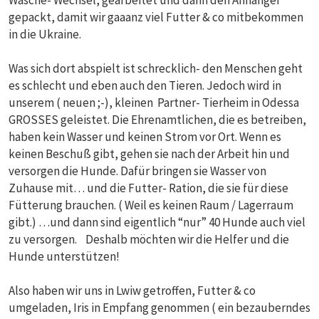
Wäsche- Wechsel, gearbeitet und dann den Anhänger
gepackt, damit wir gaaanz viel Futter & co mitbekommen
in die Ukraine.
Was sich dort abspielt ist schrecklich- den Menschen geht
es schlecht und eben auch den Tieren. Jedoch wird in
unserem ( neuen ;-), kleinen Partner- Tierheim in Odessa
GROSSES geleistet. Die Ehrenamtlichen, die es betreiben,
haben kein Wasser und keinen Strom vor Ort. Wenn es
keinen Beschuß gibt, gehen sie nach der Arbeit hin und
versorgen die Hunde. Dafür bringen sie Wasser von
Zuhause mit… und die Futter- Ration, die sie für diese
Fütterung brauchen. ( Weil es keinen Raum / Lagerraum
gibt.) …und dann sind eigentlich “nur” 40 Hunde auch viel
zu versorgen. Deshalb möchten wir die Helfer und die
Hunde unterstützen!
Also haben wir uns in Lwiw getroffen, Futter & co
umgeladen, Iris in Empfang genommen ( ein bezauberndes