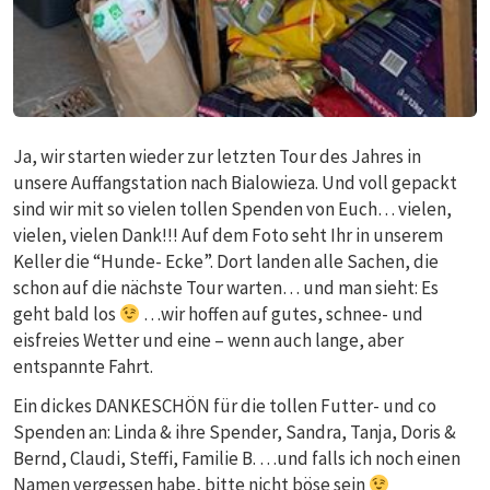
Ja, wir starten wieder zur letzten Tour des Jahres in
unsere Auffangstation nach Bialowieza. Und voll gepackt
sind wir mit so vielen tollen Spenden von Euch… vielen,
vielen, vielen Dank!!! Auf dem Foto seht Ihr in unserem
Keller die “Hunde- Ecke”. Dort landen alle Sachen, die
schon auf die nächste Tour warten… und man sieht: Es
geht bald los
…wir hoffen auf gutes, schnee- und
eisfreies Wetter und eine – wenn auch lange, aber
entspannte Fahrt.
Ein dickes DANKESCHÖN für die tollen Futter- und co
Spenden an: Linda & ihre Spender, Sandra, Tanja, Doris &
Bernd, Claudi, Steffi, Familie B. …und falls ich noch einen
Namen vergessen habe, bitte nicht böse sein