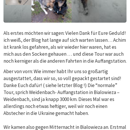
Als erstes möchten wir sagen: Vielen Dank für Eure Geduld!
ich weiß, der Blog hat lange auf sich warten lassen… Achim
ist krank los gefahren, als wir wieder hier waren, hat es
mich aus den Socken gehauen … und diese Tour war auch
noch kerniger als die anderen Fahrten in die Auffangstation.
Aber von vorn: Wie immer habt Ihr uns so großartig
ausgestattet, dass wir so, so voll gepackt gestartet sind!
Danke Euch dafür! ( siehe letzter Blog !) Die “normale”
Tour, sprich Weidenbach- Auffangstation in Bialowieza –
Weidenbach, sind ja knapp 3000 km. Dieses Mal war es
allerdings noch etwas heftiger, weil wir noch einen
Abstecher in die Ukraine gemacht haben.
Wir kamen also gegen Mitternacht in Bialowieza an. Erstmal