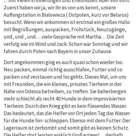
…mit vielen Erinnerungen und Erlebnissen. Aber von vorn:
Zuerst haben wir ja, wir ihr es von uns kennt, unsere
Auffangstation in Bialowieza ( Ostpolen, kurz vor Belarus)
besucht. Wenn wir ankommen ist erstmal ein großes Hallo
mit Begrüßungen, auspacken, Frühstück, Neuzugänge,
und, und , und… viele Gespräche mit Martha… Die Zeit
verfolg wie im Wind und zack: Schon war Sonntag und wir
fahren durch Polen nach Bayern in unser Zuhause.
Dort angekommen ging es auch quasi schon wieder los:
Neu packen, einmal richtig ausschlafen, Futter und co
packen und verstauen und los gehts. Dieses Mal, um uns
mit Freunden, die ein kleines, privates Tierheim in der
Nähe von Odessa betreiben, zu treffen. Sie beherbergen
mehr schlecht als recht 40 Hunde in dem improvisierten
Tierheim. Durch den Krieg gibt es kein fliesendes Wasser.
Das bedeutet, das die Helfer vor Ort jeden Tag das Wasser
für die Hunde hin- schleppen. Ebenso mit dem Futter: Der
Lagerraum ist zerbombt und somit gibt es keinen Schutz.
Die Helfer dort leisten wirklich Großartiges! …deshalb