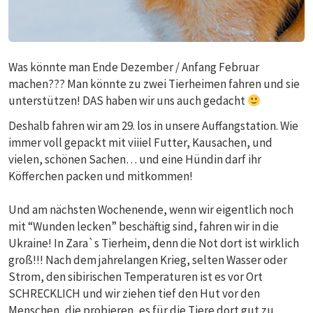
Was könnte man Ende Dezember / Anfang Februar
machen??? Man könnte zu zwei Tierheimen fahren und sie
unterstützen! DAS haben wir uns auch gedacht
Deshalb fahren wir am 29. los in unsere Auffangstation. Wie
immer voll gepackt mit viiiel Futter, Kausachen, und
vielen, schönen Sachen… und eine Hündin darf ihr
Köfferchen packen und mitkommen!
Und am nächsten Wochenende, wenn wir eigentlich noch
mit “Wunden lecken” beschäftig sind, fahren wir in die
Ukraine! In Zara`s Tierheim, denn die Not dort ist wirklich
groß!!! Nach dem jahrelangen Krieg, selten Wasser oder
Strom, den sibirischen Temperaturen ist es vor Ort
SCHRECKLICH und wir ziehen tief den Hut vor den
Menschen, die probieren, es für die Tiere dort gut zu