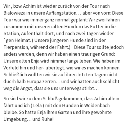
Wir , bzw. Achim ist wieder zurück von der Tour nach
Bialowieza in unsere Auffangstation. …aber von vorn: Diese
Tour war wie immer ganz normal geplant: Wir zwei fahren
zusammen mit unseren alten Hunden das Futter in die
Station, Aufenthalt dort, und nach zwei Tagen wieder
`gen Heimat. ( Unsere jüngeren Hunde sind in der
Tierpension, während der Fahrt.) Diese Tour sollte jedoch
anders werden, denn wir haben einen traurigen Grund:
Unsere alten Enja wird nimmer lange leben. Wie haben im
Vorfeld hin und her- überlegt, wie wir es machen können.
Schließlich wollten wir sie auf ihren letzten Tagen nicht
ducrh halb Europa zerren… und wir hatten auch schlicht
weg die Angst, dass sie uns unterwegs stirbt…
So sind wir zu dem Schluß gekommen, dass Achim allein
fährt und ich ( Lela ) mit den Hunden in Weidenbach
bleibe. So hatte Enja ihren Garten und ihre gewohnte
Umgebung… und Ruhe!