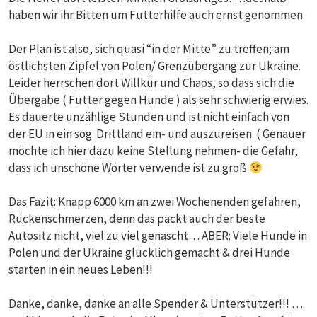
haben wir ihr Bitten um Futterhilfe auch ernst genommen.
Der Plan ist also, sich quasi “in der Mitte” zu treffen; am
östlichsten Zipfel von Polen/ Grenzübergang zur Ukraine.
Leider herrschen dort Willkür und Chaos, so dass sich die
Übergabe ( Futter gegen Hunde ) als sehr schwierig erwies.
Es dauerte unzählige Stunden und ist nicht einfach von
der EU in ein sog. Drittland ein- und auszureisen. ( Genauer
möchte ich hier dazu keine Stellung nehmen- die Gefahr,
dass ich unschöne Wörter verwende ist zu groß
Das Fazit: Knapp 6000 km an zwei Wochenenden gefahren,
Rückenschmerzen, denn das packt auch der beste
Autositz nicht, viel zu viel genascht… ABER: Viele Hunde in
Polen und der Ukraine glücklich gemacht & drei Hunde
starten in ein neues Leben!!!
Danke, danke, danke an alle Spender & Unterstützer!!! …