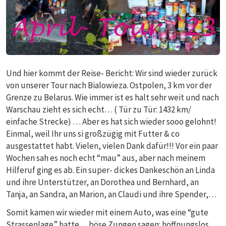
Und hier kommt der Reise- Bericht: Wir sind wieder zurück
von unserer Tour nach Bialowieza. Ostpolen, 3 km vor der
Grenze zu Belarus. Wie immer ist es halt sehr weit und nach
Warschau zieht es sich echt… ( Tür zu Tür: 1432 km/
einfache Strecke) … Aber es hat sich wieder sooo gelohnt!
Einmal, weil Ihr uns si großzügig mit Futter & co
ausgestattet habt. Vielen, vielen Dank dafür!!! Vor ein paar
Wochen sah es noch echt “mau” aus, aber nach meinem
Hilferuf ging es ab. Ein super- dickes Dankeschön an Linda
und ihre Unterstützer, an Dorothea und Bernhard, an
Tanja, an Sandra, an Marion, an Claudi und ihre Spender,…
Somit kamen wir wieder mit einem Auto, was eine “gute
Strassenlage” hatte… böse Zungen sagen: hoffnungslos