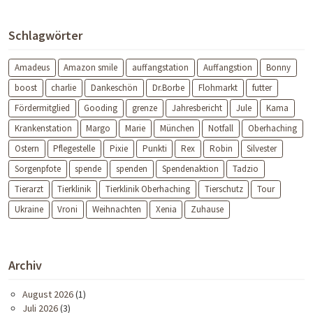
Schlagwörter
Amadeus
Amazon smile
auffangstation
Auffangstion
Bonny
boost
charlie
Dankeschön
Dr.Borbe
Flohmarkt
futter
Fördermitglied
Gooding
grenze
Jahresbericht
Jule
Kama
Krankenstation
Margo
Marie
München
Notfall
Oberhaching
Ostern
Pflegestelle
Pixie
Punkti
Rex
Robin
Silvester
Sorgenpfote
spende
spenden
Spendenaktion
Tadzio
Tierarzt
Tierklinik
Tierklinik Oberhaching
Tierschutz
Tour
Ukraine
Vroni
Weihnachten
Xenia
Zuhause
Archiv
August 2026
(1)
Juli 2026
(3)