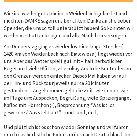
Wir sind wieder gut daheim in Weidenbach gelandet und
möchten DANKE sagen uns berichten: Danke an alle lieben
Spender, die uns so toll unterstützt haben! So konnten wir
wieder viel Futter bringen und alle Mäulchen versorgen.
Am Donnerstag ging es wieder los: Eine lange Strecke (
1428 km von Weidenbach nach Bialowieza ) liegt wieder vor
uns. Aber das Wetter spielt gut mit – halt herbstlicher
Regen und viele Blätter, aber okay. Auch die Kontrollen an
den Grenzen werden einfacher. Dieses Mal haben wir auf
der Hin- und Rücktour jeweils nur ca 20 Minuten
gestanden… Angekommen geht die Zeit, wie immer, wie
im Fluge um: Auspacken, Begrüßung, viele Spaziergänge,
Kaffee mit Hörnchen ;-), Besprechnung “Was ist los
gewesen?/ Was steht an?”…und, und, und,…
Und plötzlich ist es schon wieder Sonntag und wir fahren
durch das herbstliche Polen zurück nach Deutschland. Im