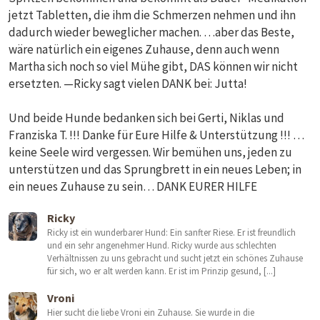
jetzt Tabletten, die ihm die Schmerzen nehmen und ihn
dadurch wieder beweglicher machen. …aber das Beste,
wäre natürlich ein eigenes Zuhause, denn auch wenn
Martha sich noch so viel Mühe gibt, DAS können wir nicht
ersetzten. —Ricky sagt vielen DANK bei: Jutta!
Und beide Hunde bedanken sich bei Gerti, Niklas und
Franziska T. !!! Danke für Eure Hilfe & Unterstützung !!! …
keine Seele wird vergessen. Wir bemühen uns, jeden zu
unterstützen und das Sprungbrett in ein neues Leben; in
ein neues Zuhause zu sein… DANK EURER HILFE
Ricky
Ricky ist ein wunderbarer Hund: Ein sanfter Riese. Er ist freundlich
und ein sehr angenehmer Hund. Ricky wurde aus schlechten
Verhältnissen zu uns gebracht und sucht jetzt ein schönes Zuhause
für sich, wo er alt werden kann. Er ist im Prinzip gesund, [...]
Vroni
Hier sucht die liebe Vroni ein Zuhause. Sie wurde in die