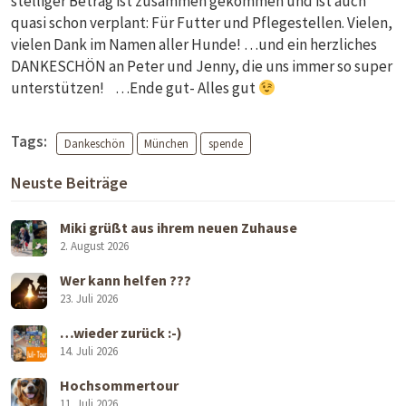
stelliger Betrag ist zusammen gekommen und ist auch
quasi schon verplant: Für Futter und Pflegestellen. Vielen,
vielen Dank im Namen aller Hunde! …und ein herzliches
DANKESCHÖN an Peter und Jenny, die uns immer so super
unterstützen! …Ende gut- Alles gut
Tags:
Dankeschön
München
spende
Neuste Beiträge
Miki grüßt aus ihrem neuen Zuhause
2. August 2026
Wer kann helfen ???
23. Juli 2026
…wieder zurück :-)
14. Juli 2026
Hochsommertour
11. Juli 2026