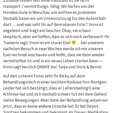
Zuhause finden. Nur ohne Halsband ist sie nicht
transport-/ vermittlungs- fähig. Wir hörten von der
Hundeschule in Warschau uns wollten es probieren.
Deshalb baten wir um Unterstützung für den Aufenthalt
dort. …und was seht Ihr auf dem oberen Foto?: Vroni ist
angeleint und trägt ein Geschirr. Okay, sie schaut
skeptisch, aber wir hoffen, dass es sich noch verbessert! Ihr
Trainerin sagt: Vroni ist ein sturer Esel
…bei unserem
nächsten Besuch in zwei Wochen werde ich mir unseren
Esel nochmal anschauen und hoffe, dass sie dann wieder
vermittelbar ist und in ein neues Leben starten kann. —
Vroni sagt herzlich DANKE bei: Tanja und Doris & Bernd.
Auf den unteren Fotos seht Ihr Ricky auf dem
Behandlungstisch in einer leichten Narkose fürs Röntgen.
Leider hat sich bestätigt, dass er ( altersbedingt) eine
Arthrose hat und sich deshalb schwer tut mit dem Gehen/
vielen Bewegungen. Aber dank der Behandlung wissen wir
jetzt, dass es keine andere Ursache hat. Er hat Depot-
Spritzen bekommen und bekommt als Dauer- Medikation