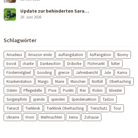
Update zur behinderten Sara…
20. Juni 2026
Schlagwörter
Amadeus
Amazon smile
auffangstation
Auffangstion
Bonny
boost
charlie
Dankeschön
Dr.Borbe
Flohmarkt
futter
Fördermitglied
Gooding
grenze
Jahresbericht
Jule
Kama
Krankenstation
Margo
Marie
München
Notfall
Oberhaching
Ostern
Pflegestelle
Pixie
Punkti
Rex
Robin
Silvester
Sorgenpfote
spende
spenden
Spendenaktion
Tadzio
Tierarzt
Tierklinik
Tierklinik Oberhaching
Tierschutz
Tour
Ukraine
Vroni
Weihnachten
Xenia
Zuhause