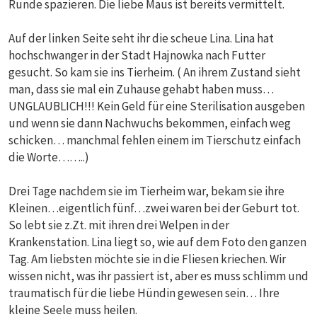
Runde spazieren. Die liebe Maus ist bereits vermittelt.
Auf der linken Seite seht ihr die scheue Lina. Lina hat
hochschwanger in der Stadt Hajnowka nach Futter
gesucht. So kam sie ins Tierheim. ( An ihrem Zustand sieht
man, dass sie mal ein Zuhause gehabt haben muss…
UNGLAUBLICH!!! Kein Geld für eine Sterilisation ausgeben
und wenn sie dann Nachwuchs bekommen, einfach weg
schicken… manchmal fehlen einem im Tierschutz einfach
die Worte……..)
Drei Tage nachdem sie im Tierheim war, bekam sie ihre
Kleinen…eigentlich fünf…zwei waren bei der Geburt tot.
So lebt sie z.Zt. mit ihren drei Welpen in der
Krankenstation. Lina liegt so, wie auf dem Foto den ganzen
Tag. Am liebsten möchte sie in die Fliesen kriechen. Wir
wissen nicht, was ihr passiert ist, aber es muss schlimm und
traumatisch für die liebe Hündin gewesen sein… Ihre
kleine Seele muss heilen.