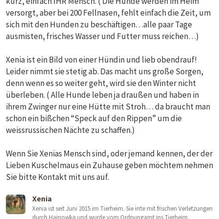
kurz, einfach IHR Mensch. ( Die Hunde werden im Heim
versorgt, aber bei 200 Fellnasen, fehlt einfach die Zeit, um
sich mit den Hunden zu beschäftigen…alle paar Tage
ausmisten, frisches Wasser und Futter muss reichen…)
Xenia ist ein Bild von einer Hündin und lieb obendrauf!
Leider nimmt sie stetig ab. Das macht uns große Sorgen,
denn wenn es so weiter geht, wird sie den Winter nicht
überleben. ( Alle Hunde leben ja draußen und haben in
ihrem Zwinger nur eine Hütte mit Stroh… da braucht man
schon ein bißchen “Speck auf den Rippen” um die
weissrussischen Nächte zu schaffen.)
Wenn Sie Xenias Mensch sind, oder jemand kennen, der der
Lieben Kuschelmaus ein Zuhause geben möchtem nehmen
Sie bitte Kontakt mit uns auf.
Xenia
Xenia ist seit Juni 2015 im Tierheim. Sie irrte mit frischen Verletzungen
durch Hajnowka und wurde vom Ordnungamt ins Tierheim