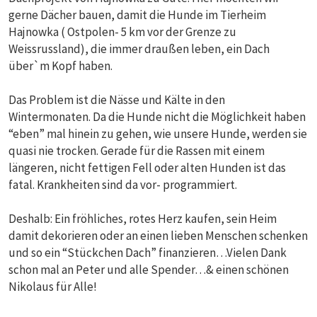
gerne Dächer bauen, damit die Hunde im Tierheim
Hajnowka ( Ostpolen- 5 km vor der Grenze zu
Weissrussland), die immer draußen leben, ein Dach
über`m Kopf haben.
Das Problem ist die Nässe und Kälte in den
Wintermonaten. Da die Hunde nicht die Möglichkeit haben
“eben” mal hinein zu gehen, wie unsere Hunde, werden sie
quasi nie trocken. Gerade für die Rassen mit einem
längeren, nicht fettigen Fell oder alten Hunden ist das
fatal. Krankheiten sind da vor- programmiert.
Deshalb: Ein fröhliches, rotes Herz kaufen, sein Heim
damit dekorieren oder an einen lieben Menschen schenken
und so ein “Stückchen Dach” finanzieren…Vielen Dank
schon mal an Peter und alle Spender…& einen schönen
Nikolaus für Alle!