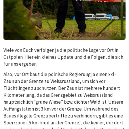
Viele von Euch verfolgen ja die politische Lage vor Ort in
Ostpolen. Hier ein kleines Update und die Folgen, die sich
für uns ergeben:
Also, vor Ort baut die polnische Regierung ja einen xxl-
Zaun an der Grenze zu Weissrussland, um sich vor
Flüchtlingen zu schützen. Der Zaun ist mehrere hundert
Kilometer lang, da das Grenzgebiet zu Weissrussland
hauptsächlich “grüne Wiese” bzw. dichter Wald ist. Unsere
Auffangstation ist 3 km vor der Grenze. Um während des
Baues illegale Grenzübertritte zu verhindern, gibt es eine
Sperrzone ( 5 km breit an der Grenze), die keiner, der dort