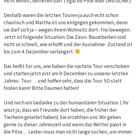
nicht wohnt, betreten darf. ( Egal ob Pole oder Deutscher.)
Deshalb waren die letzten Touren ja auch echt schon
chaotisch und Martha ist uns entgegen gekommen, denn
sie darf sich ja – wegen ihrem Wohnsitz dort- frei bewegen.
Jetzt ist folgende Situation: Die Zaun- Bauarbeiten sind
nicht so schnell, wie erhofft und der Ausnahme- Zustand ist
bis zum 4. Dezember verlängert.
Das heißt für uns, wie haben die nächste Tour verschoben
und starten jetzt erst am 9. Dezember zu unserer letzten
Jahres- Tour. …und hoffen sehr, dass die Tour SO statt
finden kann! Bitte Daumen halten!
Und noch ein Gedanke zu der humanitären Situation: ( Ihr
wisst ja, dass wir Freunde dort haben, die früher der
Tierheim geleitet haben) Sie erzählten uns: Wir gehen
gerne zu dieser Jahreszeit und wenn das Wetter passt in
die Pilze… Leider muss man nicht lange suchen, um immer