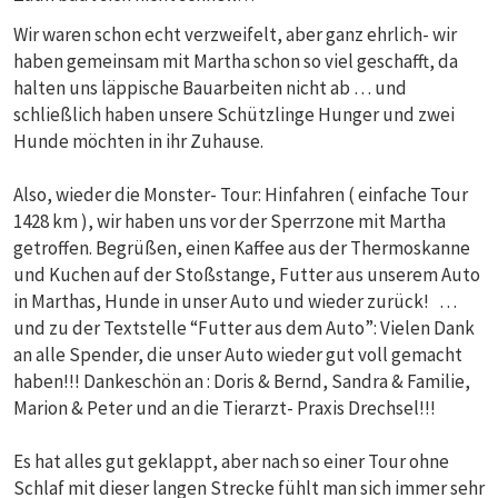
Wir waren schon echt verzweifelt, aber ganz ehrlich- wir
haben gemeinsam mit Martha schon so viel geschafft, da
halten uns läppische Bauarbeiten nicht ab … und
schließlich haben unsere Schützlinge Hunger und zwei
Hunde möchten in ihr Zuhause.
Also, wieder die Monster- Tour: Hinfahren ( einfache Tour
1428 km ), wir haben uns vor der Sperrzone mit Martha
getroffen. Begrüßen, einen Kaffee aus der Thermoskanne
und Kuchen auf der Stoßstange, Futter aus unserem Auto
in Marthas, Hunde in unser Auto und wieder zurück! …
und zu der Textstelle “Futter aus dem Auto”: Vielen Dank
an alle Spender, die unser Auto wieder gut voll gemacht
haben!!! Dankeschön an : Doris & Bernd, Sandra & Familie,
Marion & Peter und an die Tierarzt- Praxis Drechsel!!!
Es hat alles gut geklappt, aber nach so einer Tour ohne
Schlaf mit dieser langen Strecke fühlt man sich immer sehr