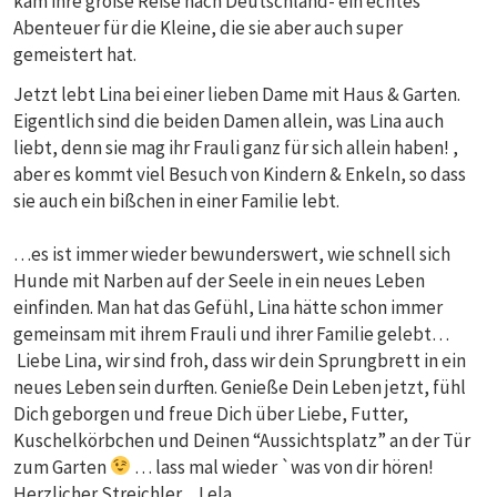
kam ihre große Reise nach Deutschland- ein echtes
Abenteuer für die Kleine, die sie aber auch super
gemeistert hat.
Jetzt lebt Lina bei einer lieben Dame mit Haus & Garten.
Eigentlich sind die beiden Damen allein, was Lina auch
liebt, denn sie mag ihr Frauli ganz für sich allein haben! ,
aber es kommt viel Besuch von Kindern & Enkeln, so dass
sie auch ein bißchen in einer Familie lebt.
…es ist immer wieder bewunderswert, wie schnell sich
Hunde mit Narben auf der Seele in ein neues Leben
einfinden. Man hat das Gefühl, Lina hätte schon immer
gemeinsam mit ihrem Frauli und ihrer Familie gelebt…
Liebe Lina, wir sind froh, dass wir dein Sprungbrett in ein
neues Leben sein durften. Genieße Dein Leben jetzt, fühl
Dich geborgen und freue Dich über Liebe, Futter,
Kuschelkörbchen und Deinen “Aussichtsplatz” an der Tür
zum Garten
… lass mal wieder `was von dir hören!
Herzlicher Streichler…Lela