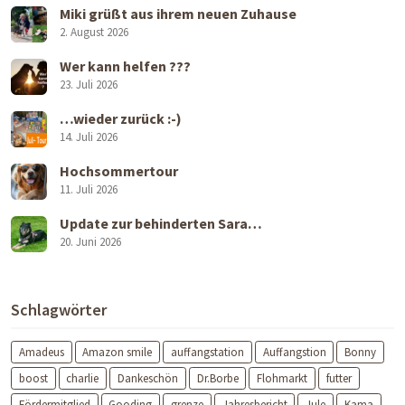
Miki grüßt aus ihrem neuen Zuhause
2. August 2026
Wer kann helfen ???
23. Juli 2026
…wieder zurück :-)
14. Juli 2026
Hochsommertour
11. Juli 2026
Update zur behinderten Sara…
20. Juni 2026
Schlagwörter
Amadeus
Amazon smile
auffangstation
Auffangstion
Bonny
boost
charlie
Dankeschön
Dr.Borbe
Flohmarkt
futter
Fördermitglied
Gooding
grenze
Jahresbericht
Jule
Kama