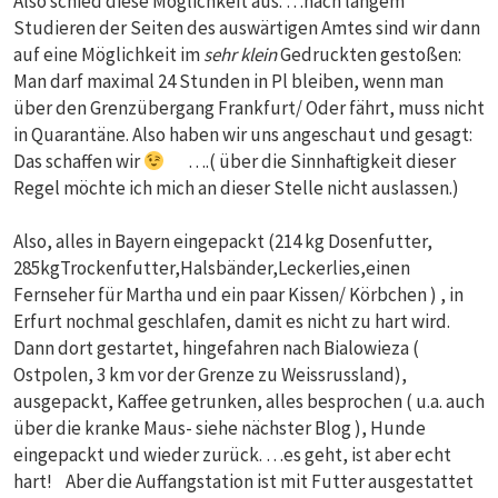
Also schied diese Möglichkeit aus. …nach langem
Studieren der Seiten des auswärtigen Amtes sind wir dann
auf eine Möglichkeit im
sehr klein
Gedruckten gestoßen:
Man darf maximal 24 Stunden in Pl bleiben, wenn man
über den Grenzübergang Frankfurt/ Oder fährt, muss nicht
in Quarantäne. Also haben wir uns angeschaut und gesagt:
Das schaffen wir
….( über die Sinnhaftigkeit dieser
Regel möchte ich mich an dieser Stelle nicht auslassen.)
Also, alles in Bayern eingepackt (214 kg Dosenfutter,
285kgTrockenfutter,Halsbänder,Leckerlies,einen
Fernseher für Martha und ein paar Kissen/ Körbchen ) , in
Erfurt nochmal geschlafen, damit es nicht zu hart wird.
Dann dort gestartet, hingefahren nach Bialowieza (
Ostpolen, 3 km vor der Grenze zu Weissrussland),
ausgepackt, Kaffee getrunken, alles besprochen ( u.a. auch
über die kranke Maus- siehe nächster Blog ), Hunde
eingepackt und wieder zurück. …es geht, ist aber echt
hart! Aber die Auffangstation ist mit Futter ausgestattet