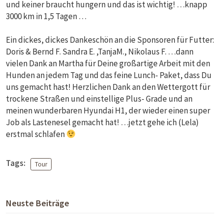
und keiner braucht hungern und das ist wichtig! …knapp
3000 km in 1,5 Tagen …
Ein dickes, dickes Dankeschön an die Sponsoren für Futter:
Doris & Bernd F. Sandra E. ,TanjaM., Nikolaus F. …dann
vielen Dank an Martha für Deine großartige Arbeit mit den
Hunden an jedem Tag und das feine Lunch- Paket, dass Du
uns gemacht hast! Herzlichen Dank an den Wettergott für
trockene Straßen und einstellige Plus- Grade und an
meinen wunderbaren Hyundai H1, der wieder einen super
Job als Lastenesel gemacht hat! …jetzt gehe ich (Lela)
erstmal schlafen
Tags:
Tour
Neuste Beiträge