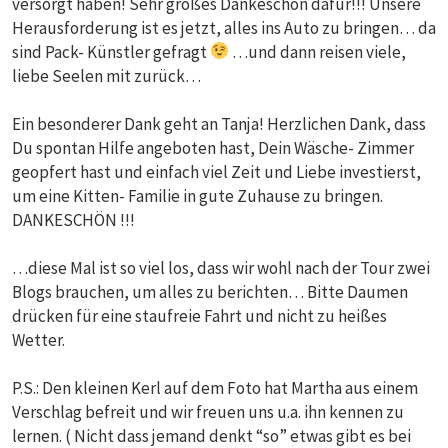
versorgt haben! Sehr großes Dankeschön dafür!!! Unsere
Herausforderung ist es jetzt, alles ins Auto zu bringen… da
sind Pack- Künstler gefragt
…und dann reisen viele,
liebe Seelen mit zurück…
Ein besonderer Dank geht an Tanja! Herzlichen Dank, dass
Du spontan Hilfe angeboten hast, Dein Wäsche- Zimmer
geopfert hast und einfach viel Zeit und Liebe investierst,
um eine Kitten- Familie in gute Zuhause zu bringen.
DANKESCHÖN !!!
…diese Mal ist so viel los, dass wir wohl nach der Tour zwei
Blogs brauchen, um alles zu berichten… Bitte Daumen
drücken für eine staufreie Fahrt und nicht zu heißes
Wetter.
P.S.: Den kleinen Kerl auf dem Foto hat Martha aus einem
Verschlag befreit und wir freuen uns u.a. ihn kennen zu
lernen. ( Nicht dass jemand denkt “so” etwas gibt es bei