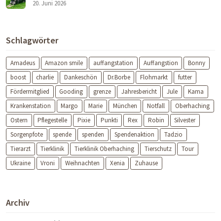
20. Juni 2026
Schlagwörter
Amadeus
Amazon smile
auffangstation
Auffangstion
Bonny
boost
charlie
Dankeschön
Dr.Borbe
Flohmarkt
futter
Fördermitglied
Gooding
grenze
Jahresbericht
Jule
Kama
Krankenstation
Margo
Marie
München
Notfall
Oberhaching
Ostern
Pflegestelle
Pixie
Punkti
Rex
Robin
Silvester
Sorgenpfote
spende
spenden
Spendenaktion
Tadzio
Tierarzt
Tierklinik
Tierklinik Oberhaching
Tierschutz
Tour
Ukraine
Vroni
Weihnachten
Xenia
Zuhause
Archiv