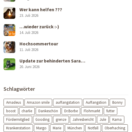
Wer kann helfen ???
23. Juli 2026
…wieder zurück :-)
14. Juli 2026
Hochsommertour
11. Juli 2026
Update zur behinderten Sara…
20. Juni 2026
Schlagwörter
Amadeus
Amazon smile
auffangstation
Auffangstion
Bonny
boost
charlie
Dankeschön
Dr.Borbe
Flohmarkt
futter
Fördermitglied
Gooding
grenze
Jahresbericht
Jule
Kama
Krankenstation
Margo
Marie
München
Notfall
Oberhaching