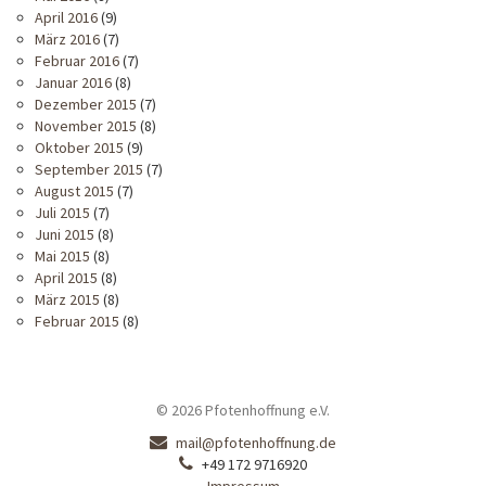
April 2016
(9)
März 2016
(7)
Februar 2016
(7)
Januar 2016
(8)
Dezember 2015
(7)
November 2015
(8)
Oktober 2015
(9)
September 2015
(7)
August 2015
(7)
Juli 2015
(7)
Juni 2015
(8)
Mai 2015
(8)
April 2015
(8)
März 2015
(8)
Februar 2015
(8)
© 2026 Pfotenhoffnung e.V.
Kontakt
mail@pfotenhoffnung.de
E-
Kontakt
+49 172 9716920
Mail:
Telefon:
Impressum