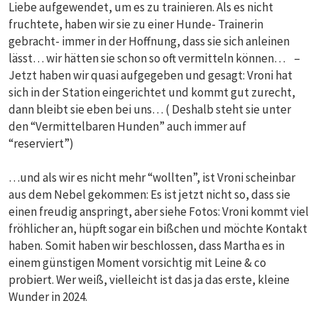
Liebe aufgewendet, um es zu trainieren. Als es nicht
fruchtete, haben wir sie zu einer Hunde- Trainerin
gebracht- immer in der Hoffnung, dass sie sich anleinen
lässt… wir hätten sie schon so oft vermitteln können… –
Jetzt haben wir quasi aufgegeben und gesagt: Vroni hat
sich in der Station eingerichtet und kommt gut zurecht,
dann bleibt sie eben bei uns… ( Deshalb steht sie unter
den “Vermittelbaren Hunden” auch immer auf
“reserviert”)
…und als wir es nicht mehr “wollten”, ist Vroni scheinbar
aus dem Nebel gekommen: Es ist jetzt nicht so, dass sie
einen freudig anspringt, aber siehe Fotos: Vroni kommt viel
fröhlicher an, hüpft sogar ein bißchen und möchte Kontakt
haben. Somit haben wir beschlossen, dass Martha es in
einem günstigen Moment vorsichtig mit Leine & co
probiert. Wer weiß, vielleicht ist das ja das erste, kleine
Wunder in 2024.