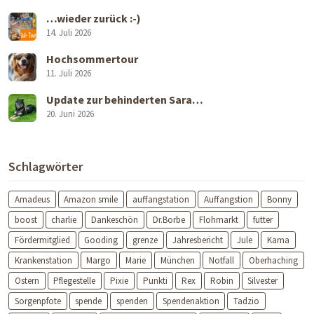
…wieder zurück :-)
14. Juli 2026
Hochsommertour
11. Juli 2026
Update zur behinderten Sara…
20. Juni 2026
Schlagwörter
Amadeus
Amazon smile
auffangstation
Auffangstion
Bonny
boost
charlie
Dankeschön
Dr.Borbe
Flohmarkt
futter
Fördermitglied
Gooding
grenze
Jahresbericht
Jule
Kama
Krankenstation
Margo
Marie
München
Notfall
Oberhaching
Ostern
Pflegestelle
Pixie
Punkti
Rex
Robin
Silvester
Sorgenpfote
spende
spenden
Spendenaktion
Tadzio