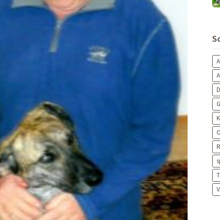
S
A
D
G
K
O
R
s
T
V