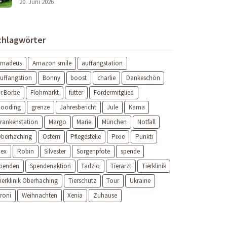
20. Juni 2026
chlagwörter
Amadeus
Amazon smile
auffangstation
uffangstion
Bonny
boost
charlie
Dankeschön
r.Borbe
Flohmarkt
futter
Fördermitglied
ooding
grenze
Jahresbericht
Jule
Kama
rankenstation
Margo
Marie
München
Notfall
berhaching
Ostern
Pflegestelle
Pixie
Punkti
ex
Robin
Silvester
Sorgenpfote
spende
penden
Spendenaktion
Tadzio
Tierarzt
Tierklinik
ierklinik Oberhaching
Tierschutz
Tour
Ukraine
roni
Weihnachten
Xenia
Zuhause