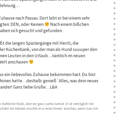
Anlehnung…
Zuhause nach Passau. Dort lebt er bei einem sehr
sagten: DEN, oder Keinen
Nach einem bißchen
haben sich gesucht und gefunden.
eßt die langen Spaziergänge mit Herrli, die
uf der Küchenbank, von der man als Hund suuuper den
seinen Leuten in den Urlaub…nämlich im neuen
 Welt anschauen
u so ein liebevolles Zuhause bekommen hast. Du bist
 Schönes hatte…deshalb: genieß`Alles, was dein neues
inander! Ganz liebe Grüße…L&A
in stattlicher Rüde, aber ein ganz zartes Gemüt: Er ist verträglich mit
heln! Am liebsten möchte er in einen hinein- kriechen, wenn man mit