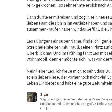
rein- gekrochen…so sehr sehnte er sich nach 
Dann durfte er mitreisen und zog in sein neues 
lieben Paar, die sich in ihn verliebt haben und 
zusammen- raufen haben wir das Gefühl, die 3 
Leo ( übrigens ein super Name, finde ich ) geni
Streicheleinheiten mit Frauli, seinen Platz a
Überblick hat. Und im Frühling fährt Leo mit 
Wohnmobil, denn er möchte sich `was von der
Mein lieber Leo, ich freue mich so sehr, dass D
so ein lieber Riese, der vorher noch nicht viel
Leben Dir bietet und habt eine gute Zeit mite
Siggi
Siggi ist ein ganz lieber Vertreter seiner Rasse. Zwar e
Hündinnen und Rüden und hat ein großes Hobby: Kusc
ihm [...]