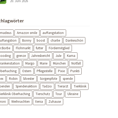
20. Juni 2026
chlagwörter
Amadeus
Amazon smile
auffangstation
uffangstion
Bonny
boost
charlie
Dankeschön
r.Borbe
Flohmarkt
futter
Fördermitglied
ooding
grenze
Jahresbericht
Jule
Kama
rankenstation
Margo
Marie
München
Notfall
berhaching
Ostern
Pflegestelle
Pixie
Punkti
ex
Robin
Silvester
Sorgenpfote
spende
penden
Spendenaktion
Tadzio
Tierarzt
Tierklinik
ierklinik Oberhaching
Tierschutz
Tour
Ukraine
roni
Weihnachten
Xenia
Zuhause