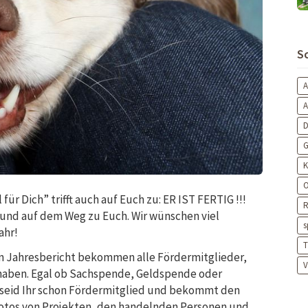
S
A
D
G
K
O
r Dich” trifft auch auf Euch zu: ER IST FERTIG !!!
R
g und auf dem Weg zu Euch. Wir wünschen viel
s
ahr!
T
en Jahresbericht bekommen alle Fördermitglieder,
V
 haben. Egal ob Sachspende, Geldspende oder
r seid Ihr schon Fördermitglied und bekommt den
e Fotos von Projekten, den handelnden Personen und