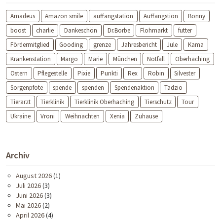
Amadeus
Amazon smile
auffangstation
Auffangstion
Bonny
boost
charlie
Dankeschön
Dr.Borbe
Flohmarkt
futter
Fördermitglied
Gooding
grenze
Jahresbericht
Jule
Kama
Krankenstation
Margo
Marie
München
Notfall
Oberhaching
Ostern
Pflegestelle
Pixie
Punkti
Rex
Robin
Silvester
Sorgenpfote
spende
spenden
Spendenaktion
Tadzio
Tierarzt
Tierklinik
Tierklinik Oberhaching
Tierschutz
Tour
Ukraine
Vroni
Weihnachten
Xenia
Zuhause
Archiv
August 2026
(1)
Juli 2026
(3)
Juni 2026
(3)
Mai 2026
(2)
April 2026
(4)