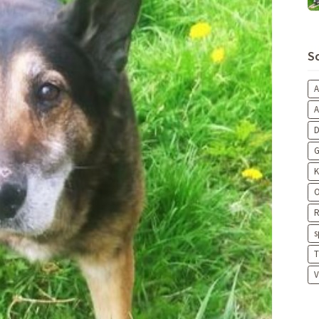
S
A
D
G
K
O
R
s
T
V