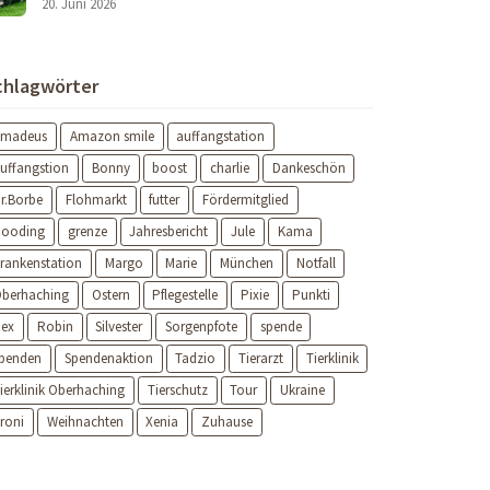
20. Juni 2026
chlagwörter
Amadeus
Amazon smile
auffangstation
uffangstion
Bonny
boost
charlie
Dankeschön
r.Borbe
Flohmarkt
futter
Fördermitglied
ooding
grenze
Jahresbericht
Jule
Kama
rankenstation
Margo
Marie
München
Notfall
berhaching
Ostern
Pflegestelle
Pixie
Punkti
ex
Robin
Silvester
Sorgenpfote
spende
penden
Spendenaktion
Tadzio
Tierarzt
Tierklinik
ierklinik Oberhaching
Tierschutz
Tour
Ukraine
roni
Weihnachten
Xenia
Zuhause