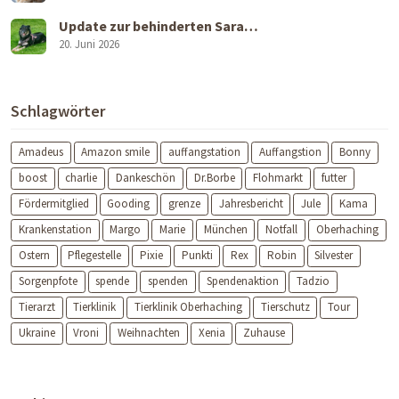
Update zur behinderten Sara…
20. Juni 2026
Schlagwörter
Amadeus
Amazon smile
auffangstation
Auffangstion
Bonny
boost
charlie
Dankeschön
Dr.Borbe
Flohmarkt
futter
Fördermitglied
Gooding
grenze
Jahresbericht
Jule
Kama
Krankenstation
Margo
Marie
München
Notfall
Oberhaching
Ostern
Pflegestelle
Pixie
Punkti
Rex
Robin
Silvester
Sorgenpfote
spende
spenden
Spendenaktion
Tadzio
Tierarzt
Tierklinik
Tierklinik Oberhaching
Tierschutz
Tour
Ukraine
Vroni
Weihnachten
Xenia
Zuhause