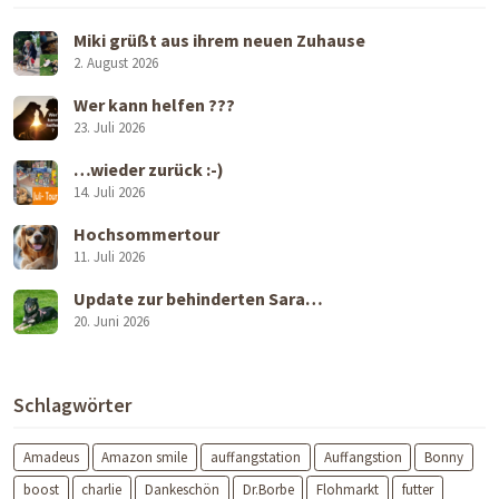
Miki grüßt aus ihrem neuen Zuhause
2. August 2026
Wer kann helfen ???
23. Juli 2026
…wieder zurück :-)
14. Juli 2026
Hochsommertour
11. Juli 2026
Update zur behinderten Sara…
20. Juni 2026
Schlagwörter
Amadeus
Amazon smile
auffangstation
Auffangstion
Bonny
boost
charlie
Dankeschön
Dr.Borbe
Flohmarkt
futter