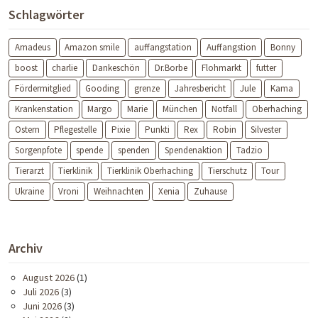
Schlagwörter
Amadeus
Amazon smile
auffangstation
Auffangstion
Bonny
boost
charlie
Dankeschön
Dr.Borbe
Flohmarkt
futter
Fördermitglied
Gooding
grenze
Jahresbericht
Jule
Kama
Krankenstation
Margo
Marie
München
Notfall
Oberhaching
Ostern
Pflegestelle
Pixie
Punkti
Rex
Robin
Silvester
Sorgenpfote
spende
spenden
Spendenaktion
Tadzio
Tierarzt
Tierklinik
Tierklinik Oberhaching
Tierschutz
Tour
Ukraine
Vroni
Weihnachten
Xenia
Zuhause
Archiv
August 2026
(1)
Juli 2026
(3)
Juni 2026
(3)