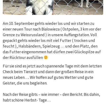
Am 10. September gehts wieder los und wir starten zu
einer neuen Tour nach Bialowieza ( Ostpolen, 3 km vor der
Grenze zu Weissrussland ) in unsere Auffangstation. Voll
gepackt gehts wieder los mit viel Futter ( trocken und
feucht ), Halsbändern, Spielzeug … und den Platz, den
das Futter eingenommen hat dürfen zwei Glückspilze auf
der Rücktour ausfüllen
Für sie sind es jetzt auch spannende Tage mit dem letzten
Check beim Tierarzt und dann der großen Reise in ein
neues Leben…. Wir hoffen auf gutes Wetter und gute
Geister, die uns begleiten.
Nach der Reise gibts – wie immer – den Bericht. Bis dahin,
habt schöne Herbst- Tage…