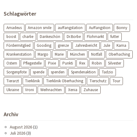
Schlagwörter
Amadeus
Amazon smile
auffangstation
Auffangstion
Bonny
boost
charlie
Dankeschön
Dr.Borbe
Flohmarkt
futter
Fördermitglied
Gooding
grenze
Jahresbericht
Jule
Kama
Krankenstation
Margo
Marie
München
Notfall
Oberhaching
Ostern
Pflegestelle
Pixie
Punkti
Rex
Robin
Silvester
Sorgenpfote
spende
spenden
Spendenaktion
Tadzio
Tierarzt
Tierklinik
Tierklinik Oberhaching
Tierschutz
Tour
Ukraine
Vroni
Weihnachten
Xenia
Zuhause
Archiv
August 2026
(1)
Juli 2026
(3)