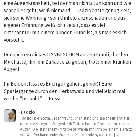
eine Augenkrankheit, bei der man nichts tun kann und wie
schnell es geht, weiß niemand. …Tadzio hatte genug Zeit,
sich seine Wohnung / sein Umfeld anzuschauen und aus
eigener Erfahrung weiß ich ( Lela ), dass es viel
entspannter mit einem blinden Hund ist, als man es sich
vorstellt.
Dennoch ein dickes DANKESCHÖN an sein Frauli, die den
Mut hatte, ihm ein Zuhause zu geben, trotz einer kranken
Augen!
Ihr Beiden, lasst es Euch gut gehen, genießt Eure
Spaziergänge durch den Herbstwald und vielleicht mal
wieder “bis bald” … Bussi!
Tadzio
Tadzio ist ein total lieber, freundlicher Hund und gleichzeitig fällt er
unter die Kategorie Sorgenkind: Tadzio hat ein Problem mit seinen
Augen. Die Hundeheim- Mitarbeiter waren mit ihm bei einem Tierarzt
vor Ort. Der kann leider Augen nicht behandeln, da er die [...]