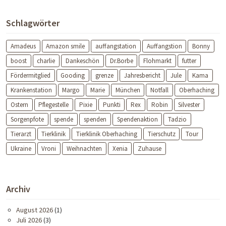
Schlagwörter
Amadeus
Amazon smile
auffangstation
Auffangstion
Bonny
boost
charlie
Dankeschön
Dr.Borbe
Flohmarkt
futter
Fördermitglied
Gooding
grenze
Jahresbericht
Jule
Kama
Krankenstation
Margo
Marie
München
Notfall
Oberhaching
Ostern
Pflegestelle
Pixie
Punkti
Rex
Robin
Silvester
Sorgenpfote
spende
spenden
Spendenaktion
Tadzio
Tierarzt
Tierklinik
Tierklinik Oberhaching
Tierschutz
Tour
Ukraine
Vroni
Weihnachten
Xenia
Zuhause
Archiv
August 2026
(1)
Juli 2026
(3)