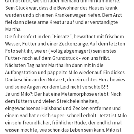
Grundstück, wo sich aber niemand um ihn kümmerte.
Sein Glück war, dass die Bewohner des Hauses krank
wurden und sich einen Krankenwagen riefen. Dem Arzt
fiel dann diese arme Kreatur auf und er verständigte
Martha.
Die fuhr sofort in den "Einsatz", bewaffnet mit frischem
Wasser, Futter und einer Zeckenzange. Auf dem letzten
Foto seht ihr, wie er ( völlig abgemagert) sein erstes
Futter- noch auf dem Grundstück - von uns frißt.
Nächsten Tag nahm Martha ihn dann mit in die
Auffangstation und päppelte Milo wieder auf. Ein dickes
Dankeschön an den Notarzt, der ein echtes Herz bewies
und seine Augen vor dem Leid nicht verschloß!!!
Ja und Milo?: Der hat eine Metamorphose erlebt: Nach
dem füttern und vielen Streicheleinheiten,
eingewachsenes Halsband und Zecken entfernen und
einem Bad hat er sich super- schnell erholt. Jetzt ist Milo
ein sehr freundlicher, fröhlicher Rüde, der endlich mal
wissen möchte, wie schön das Leben sein kann. Milo ist