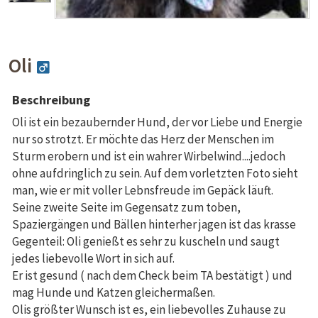
Oli
Beschreibung
Oli ist ein bezaubernder Hund, der vor Liebe und Energie
nur so strotzt. Er möchte das Herz der Menschen im
Sturm erobern und ist ein wahrer Wirbelwind....jedoch
ohne aufdringlich zu sein. Auf dem vorletzten Foto sieht
man, wie er mit voller Lebnsfreude im Gepäck läuft.
Seine zweite Seite im Gegensatz zum toben,
Spaziergängen und Bällen hinterher jagen ist das krasse
Gegenteil: Oli genießt es sehr zu kuscheln und saugt
jedes liebevolle Wort in sich auf.
Er ist gesund ( nach dem Check beim TA bestätigt ) und
mag Hunde und Katzen gleichermaßen.
Olis größter Wunsch ist es, ein liebevolles Zuhause zu