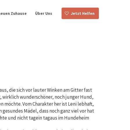
neuen Zuhause
Über Uns
Jetzt Helfen
aus, die sich vor lauter Winken am Gitter fast
ler, wirklich wunderschöner, noch junger Hund,
n möchte. Vom Charakter her ist Leni lebhaft,
n gesundes Mädel, dass noch ganz viel vor hat
hte und nicht tagein tagaus im Hundeheim